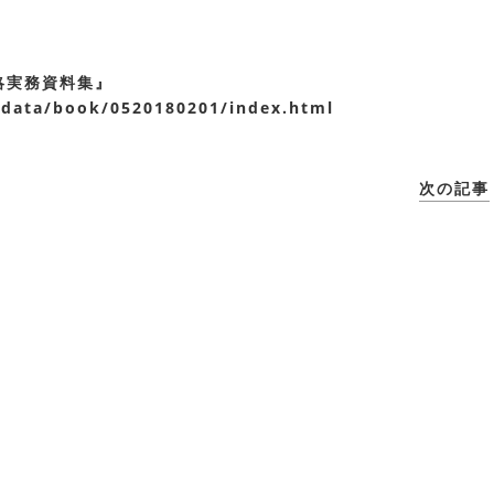
/
略実務資料集』
/
data/book/0520180201/index.
html
次の記事